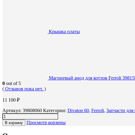
Крышка платы
Магниевый анод для котлов Ferroli 39815
0
out of 5
( Отзывов пока нет. )
11 100
₽
Артикул:
39808060
Категории:
Divatop 60
,
Ferroli
,
Запчасти для
Просмотр корзины
В корзину