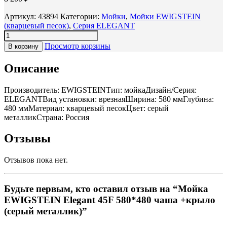
Артикул:
43894
Категории:
Мойки
,
Мойки ЕWIGSTEIN
(кварцевый песок)
,
Серия ELEGANT
Просмотр корзины
В корзину
Описание
Производитель: EWIGSTEINТип: мойкаДизайн/Серия:
ELEGANTВид установки: врезнаяШирина: 580 ммГлубина:
480 ммМатериал: кварцевый песокЦвет: серый
металликСтрана: Россия
Отзывы
Отзывов пока нет.
Будьте первым, кто оставил отзыв на “Мойка
EWIGSTEIN Elegant 45F 580*480 чаша +крыло
(серый металлик)”