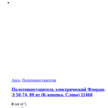
Арго
,
Полотенцесушители
Полотенцесушитель электрический Флоран-
Э 50-74, 80 вт (К-кнопка, Слева) 11460
0
out of 5