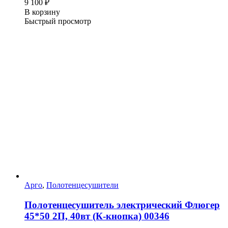
9 100
₽
В корзину
Быстрый просмотр
Арго
,
Полотенцесушители
Полотенцесушитель электрический Флюгер
45*50 2П, 40вт (К-кнопка) 00346