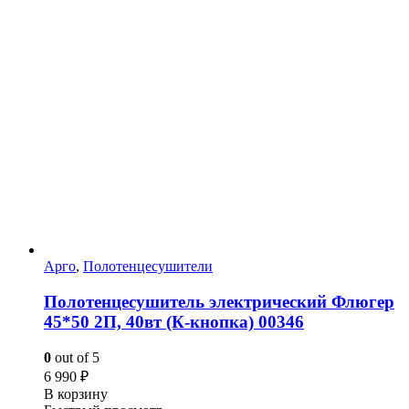
Арго
,
Полотенцесушители
Полотенцесушитель электрический Флюгер
45*50 2П, 40вт (К-кнопка) 00346
0
out of 5
6 990
₽
В корзину