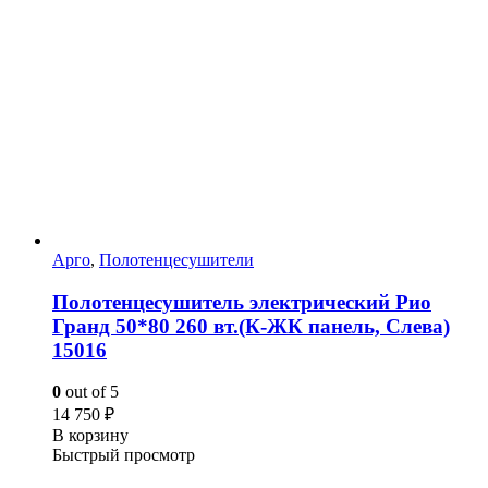
Арго
,
Полотенцесушители
Полотенцесушитель электрический Рио
Гранд 50*80 260 вт.(К-ЖК панель, Слева)
15016
0
out of 5
14 750
₽
В корзину
Быстрый просмотр