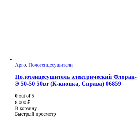
Арго
,
Полотенцесушители
Полотенцесушитель электрический Флоран-
Э 50-50 50вт (К-кнопка, Справа) 06859
0
out of 5
8 000
₽
В корзину
Быстрый просмотр