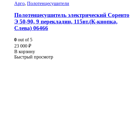
Арго
,
Полотенцесушители
Полотенцесушитель электрический Соренто
Э 50-90, 9 перекладин, 115вт.(К-кнопка,
Слева) 06466
0
out of 5
23 000
₽
В корзину
Быстрый просмотр