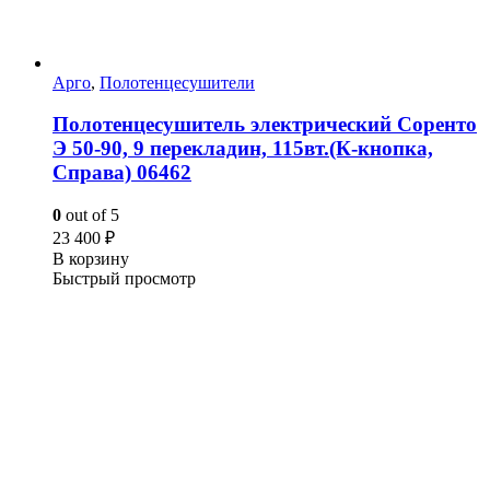
Арго
,
Полотенцесушители
Полотенцесушитель электрический Соренто
Э 50-90, 9 перекладин, 115вт.(К-кнопка,
Справа) 06462
0
out of 5
23 400
₽
В корзину
Быстрый просмотр