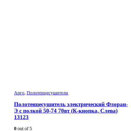
Арго
,
Полотенцесушители
Полотенцесушитель электрический Флоран-
Э с полкой 50-74 70вт (К-кнопка, Слева)
13123
0
out of 5