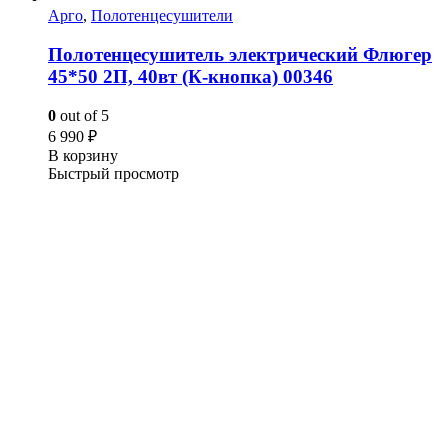
Арго
,
Полотенцесушители
Полотенцесушитель электрический Флюгер
45*50 2П, 40вт (К-кнопка) 00346
0
out of 5
6 990
₽
В корзину
Быстрый просмотр