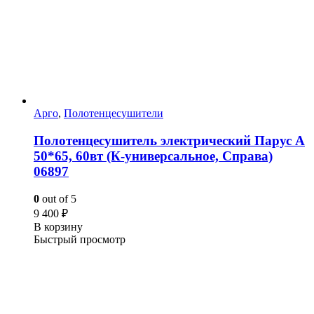
Арго
,
Полотенцесушители
Полотенцесушитель электрический Парус А
50*65, 60вт (К-универсальное, Справа)
06897
0
out of 5
9 400
₽
В корзину
Быстрый просмотр