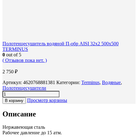
Полотенцесушитель водяной П-обр AISI 32х2 500х500
TERMINUS
0
out of 5
( Отзывов пока нет. )
2 750
₽
Артикул:
4620768881381
Категории:
Terminus
,
Водяные
,
Полотенцесушители
Просмотр корзины
В корзину
Описание
Нержавеющая сталь
Рабочее давление до 15 атм.