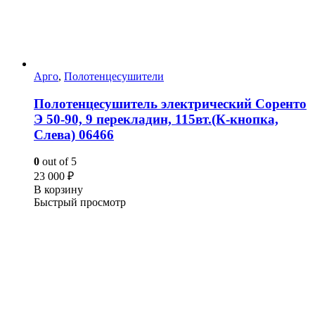
Арго
,
Полотенцесушители
Полотенцесушитель электрический Соренто
Э 50-90, 9 перекладин, 115вт.(К-кнопка,
Слева) 06466
0
out of 5
23 000
₽
В корзину
Быстрый просмотр