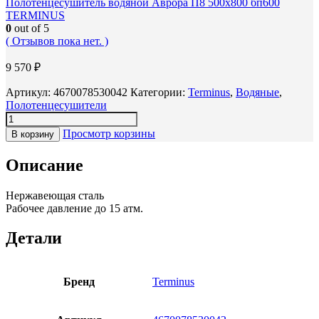
Полотенцесушитель водяной Аврора П8 500х800 бп600
TERMINUS
0
out of 5
( Отзывов пока нет. )
9 570
₽
Артикул:
4670078530042
Категории:
Terminus
,
Водяные
,
Полотенцесушители
Просмотр корзины
В корзину
Описание
Нержавеющая сталь
Рабочее давление до 15 атм.
Детали
Бренд
Terminus