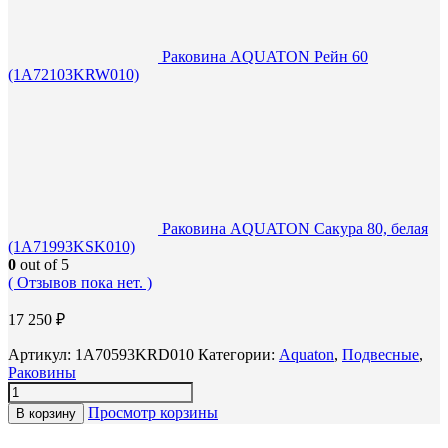
Раковина AQUATON Рейн 60
(1A72103KRW010)
Раковина AQUATON Сакура 80, белая
(1A71993KSK010)
0
out of 5
( Отзывов пока нет. )
17 250
₽
Артикул:
1A70593KRD010
Категории:
Aquaton
,
Подвесные
,
Раковины
Просмотр корзины
В корзину