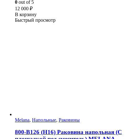
0
out of 5
12 000
₽
В корзину
Быстрый просмотр
Melana
,
Напольные
,
Раковины
800-В126 (Н16) Раковина напольная (С
площадкой под смеситель) MELANA