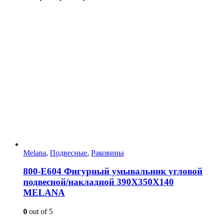
Melana
,
Подвесные
,
Раковины
800-Е604 Фигурный умывальник угловой
подвесной/накладной 390Х350Х140
MELANA
0
out of 5