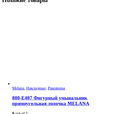
Melana
,
Накладные
,
Раковины
800-Е407 Фигурный умывальник
прямоугольная лодочка MELANA
0
out of 5