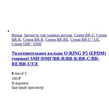
Rinnai
,
Запчасти для газовых котлов
,
Серия BR-C
,
Серия
BR-K
,
Серия BR-R
,
Серия BR-RE
,
Серия BR-U | UE
,
Серия SMF | DMF
Уплотнительное кольцо O-RING Р5 (EPDM)
(черное) SMF/DMF/BR-R/BR-K/BR-C/BR-
RE/BR-U|UE
0
out of 5
100
₽
В корзину
Быстрый просмотр