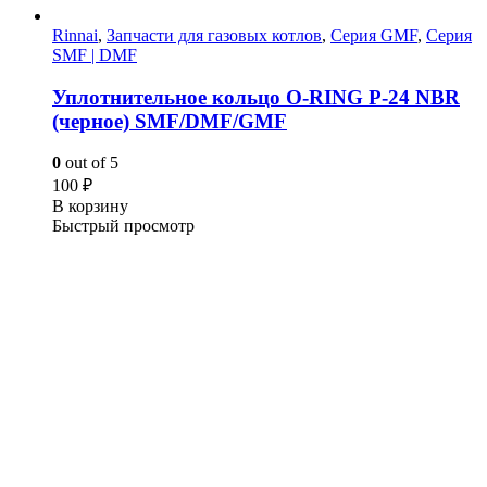
Rinnai
,
Запчасти для газовых котлов
,
Серия GMF
,
Серия
SMF | DMF
Уплотнительное кольцо O-RING P-24 NBR
(черное) SMF/DMF/GMF
0
out of 5
100
₽
В корзину
Быстрый просмотр