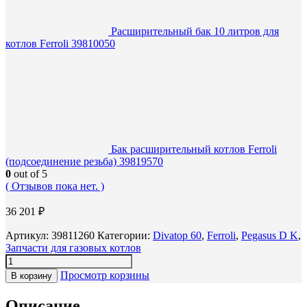
Расширительный бак 10 литров для
котлов Ferroli 39810050
Бак расширительный котлов Ferroli
(подсоединение резьба) 39819570
0
out of 5
( Отзывов пока нет. )
36 201
₽
Артикул:
39811260
Категории:
Divatop 60
,
Ferroli
,
Pegasus D K
,
Запчасти для газовых котлов
Просмотр корзины
В корзину
Описание