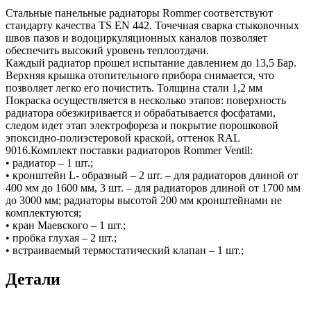
Стальные панельные радиаторы Rommer соответствуют
стандарту качества TS EN 442. Точечная сварка стыковочных
швов пазов и водоциркуляционных каналов позволяет
обеспечить высокий уровень теплоотдачи.
Каждый радиатор прошел испытание давлением до 13,5 Бар.
Верхняя крышка отопительного прибора снимается, что
позволяет легко его почистить. Толщина стали 1,2 мм
Покраска осуществляется в несколько этапов: поверхность
радиатора обезжиривается и обрабатывается фосфатами,
следом идет этап электрофореза и покрытие порошковой
эпоксидно-полиэстеровой краской, оттенок RAL
9016.Комплект поставки радиаторов Rommer Ventil:
• радиатор – 1 шт.;
• кронштейн L- образный – 2 шт. – для радиаторов длиной от
400 мм до 1600 мм, 3 шт. – для радиаторов длиной от 1700 мм
до 3000 мм; радиаторы высотой 200 мм кронштейнами не
комплектуются;
• кран Маевского – 1 шт.;
• пробка глухая – 2 шт.;
• встраиваемый термостатический клапан – 1 шт.;
Детали