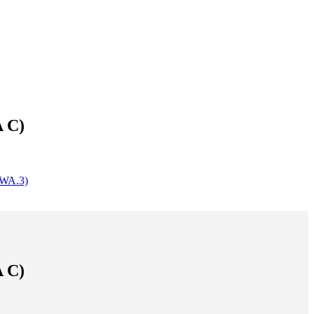
 C)
(WA.3)
 C)