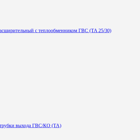
асширительный с теплообменником ГВС (TA 25/30)
трубки выхода ГВС/КО (TA)