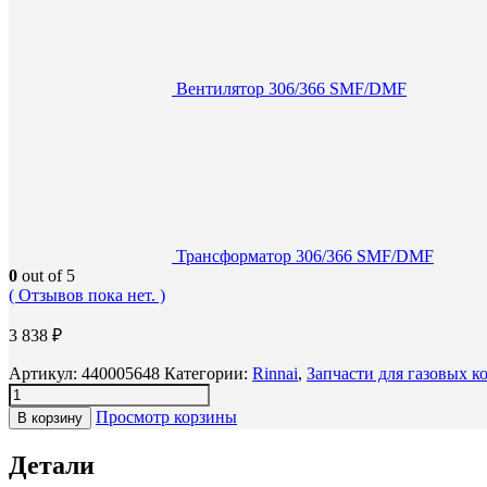
Вентилятор 306/366 SMF/DMF
Трансформатор 306/366 SMF/DMF
0
out of 5
( Отзывов пока нет. )
3 838
₽
Артикул:
440005648
Категории:
Rinnai
,
Запчасти для газовых к
Просмотр корзины
В корзину
Детали