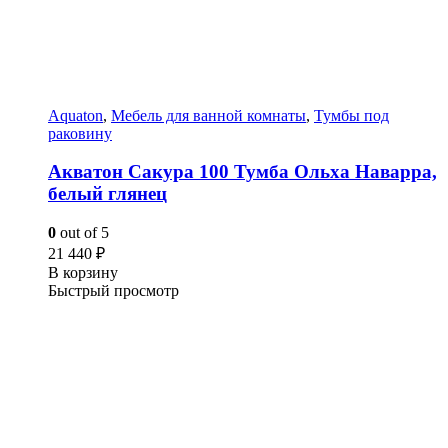
Aquaton
,
Мебель для ванной комнаты
,
Тумбы под
раковину
Акватон Сакура 100 Тумба Ольха Наварра,
белый глянец
0
out of 5
21 440
₽
В корзину
Быстрый просмотр