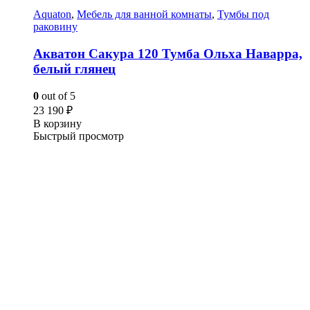
Aquaton
,
Мебель для ванной комнаты
,
Тумбы под
раковину
Акватон Сакура 120 Тумба Ольха Наварра,
белый глянец
0
out of 5
23 190
₽
В корзину
Быстрый просмотр