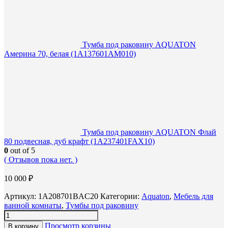
Тумба под раковину AQUATON
Америна 70, белая (1A137601AM010)
Тумба под раковину AQUATON Флай
80 подвесная, дуб крафт (1A237401FAX10)
0
out of 5
( Отзывов пока нет. )
10 000
₽
Артикул:
1A208701BAC20
Категории:
Aquaton
,
Мебель для
ванной комнаты
,
Тумбы под раковину
Просмотр корзины
В корзину