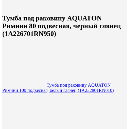
Тумба под раковину AQUATON
Римини 80 подвесная, черный глянец
(1A226701RN950)
Тумба под раковину AQUATON
Римини 100 подвесная, белый глянец (1A232801RN010)