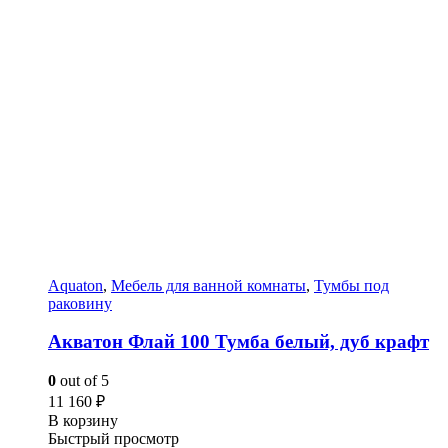
Aquaton
,
Мебель для ванной комнаты
,
Тумбы под
раковину
Акватон Флай 100 Тумба белый, дуб крафт
0
out of 5
11 160
₽
В корзину
Быстрый просмотр