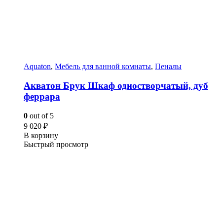
Aquaton
,
Мебель для ванной комнаты
,
Пеналы
Акватон Брук Шкаф одностворчатый, дуб
феррара
0
out of 5
9 020
₽
В корзину
Быстрый просмотр