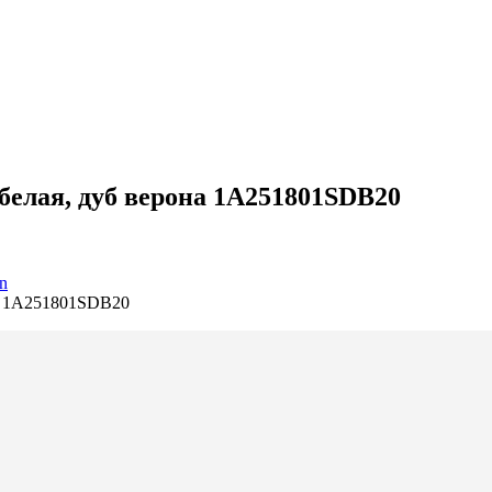
белая, дуб верона 1A251801SDB20
n
на 1A251801SDB20