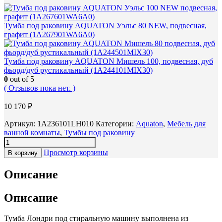
Тумба под раковину AQUATON Уэльс 80 NEW, подвесная,
графит (1A267901WA6A0)
Тумба под раковину AQUATON Мишель 100, подвесная, дуб
фьорд/дуб рустикальный (1A244101MIX30)
0
out of 5
( Отзывов пока нет. )
10 170
₽
Артикул:
1A236101LH010
Категории:
Aquaton
,
Мебель для
ванной комнаты
,
Тумбы под раковину
Просмотр корзины
В корзину
Описание
Описание
Тумба Лондри под стиральную машину выполнена из