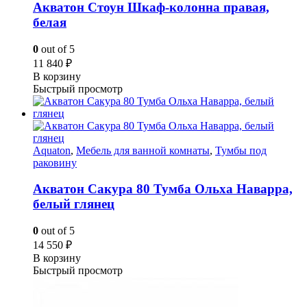
Акватон Стоун Шкаф-колонна правая,
белая
0
out of 5
11 840
₽
В корзину
Быстрый просмотр
Aquaton
,
Мебель для ванной комнаты
,
Тумбы под
раковину
Акватон Сакура 80 Тумба Ольха Наварра,
белый глянец
0
out of 5
14 550
₽
В корзину
Быстрый просмотр