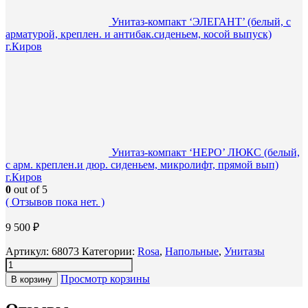
Унитаз-компакт ‘ЭЛЕГАНТ’ (белый, с
арматурой, креплен. и антибак.сиденьем, косой выпуск)
г.Киров
Унитаз-компакт ‘НЕРО’ ЛЮКС (белый,
с арм. креплен.и дюр. сиденьем, микролифт, прямой вып)
г.Киров
0
out of 5
( Отзывов пока нет. )
9 500
₽
Артикул:
68073
Категории:
Rosa
,
Напольные
,
Унитазы
Просмотр корзины
В корзину