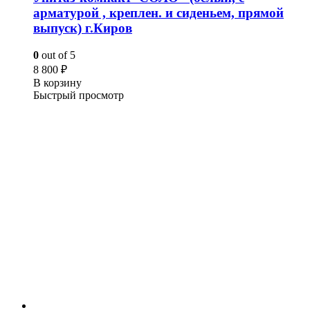
арматурой , креплен. и сиденьем, прямой
выпуск) г.Киров
0
out of 5
8 800
₽
В корзину
Быстрый просмотр