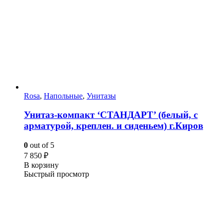
Rosa
,
Напольные
,
Унитазы
Унитаз-компакт ‘СТАНДАРТ’ (белый, с
арматурой, креплен. и сиденьем) г.Киров
0
out of 5
7 850
₽
В корзину
Быстрый просмотр