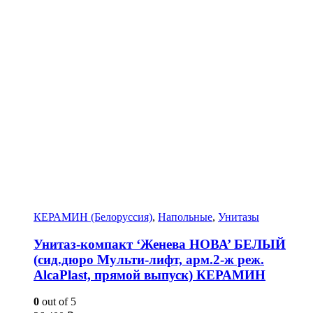
КЕРАМИН (Белоруссия)
,
Напольные
,
Унитазы
Унитаз-компакт ‘Женева НОВА’ БЕЛЫЙ
(сид.дюро Мульти-лифт, арм.2-ж реж.
AlcaPlast, прямой выпуск) КЕРАМИН
0
out of 5