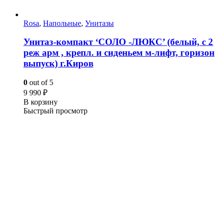
Rosa
,
Напольные
,
Унитазы
Унитаз-компакт ‘СОЛО -ЛЮКС’ (белый, с 2
реж арм , крепл. и сиденьем м-лифт, горизон
выпуск) г.Киров
0
out of 5
9 990
₽
В корзину
Быстрый просмотр