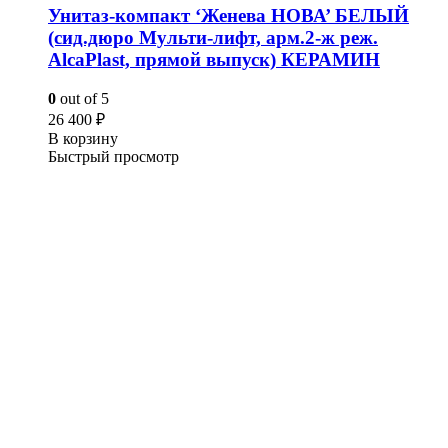
Унитаз-компакт ‘Женева НОВА’ БЕЛЫЙ
(сид.дюро Мульти-лифт, арм.2-ж реж.
AlcaPlast, прямой выпуск) КЕРАМИН
0
out of 5
26 400
₽
В корзину
Быстрый просмотр