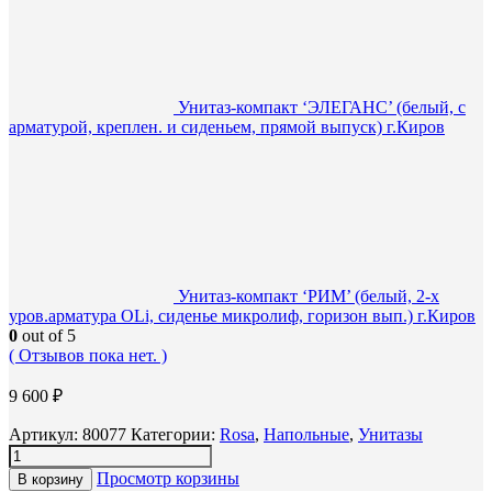
Унитаз-компакт ‘ЭЛЕГАНС’ (белый, с
арматурой, креплен. и сиденьем, прямой выпуск) г.Киров
Унитаз-компакт ‘РИМ’ (белый, 2-х
уров.арматура OLi, сиденье микролиф, горизон вып.) г.Киров
0
out of 5
( Отзывов пока нет. )
9 600
₽
Артикул:
80077
Категории:
Rosa
,
Напольные
,
Унитазы
Просмотр корзины
В корзину