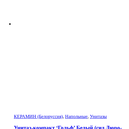
КЕРАМИН (Белоруссия)
,
Напольные
,
Унитазы
Унитаз-компакт ‘Гольф’ Белый (сид.Дюро-