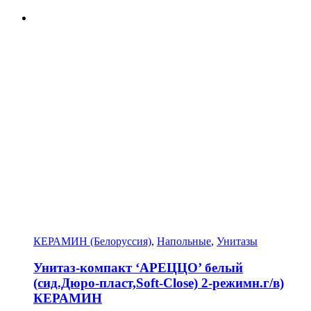
КЕРАМИН (Белоруссия)
,
Напольные
,
Унитазы
Унитаз-компакт ‘АРЕЦЦО’ белый
(сид.Дюро-пласт,Soft-Close) 2-режимн.г/в)
КЕРАМИН