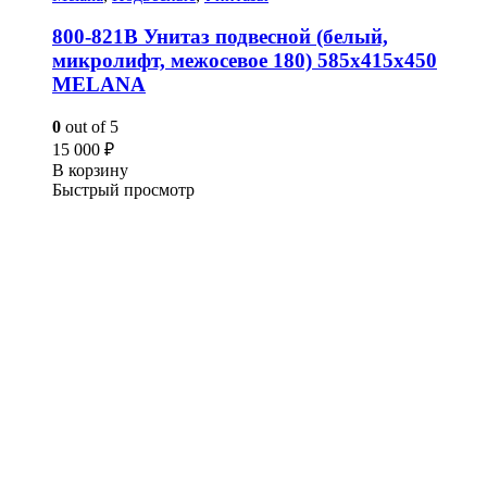
800-821B Унитаз подвесной (белый,
микролифт, межосевое 180) 585х415х450
MELANA
0
out of 5
15 000
₽
В корзину
Быстрый просмотр