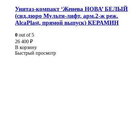
Унитаз-компакт ‘Женева НОВА’ БЕЛЫЙ
(сид.дюро Мульти-лифт, арм.2-ж реж.
AlcaPlast, прямой выпуск) КЕРАМИН
0
out of 5
26 400
₽
В корзину
Быстрый просмотр