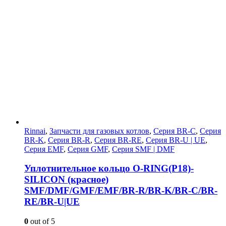
Rinnai
,
Запчасти для газовых котлов
,
Серия BR-C
,
Серия
BR-K
,
Серия BR-R
,
Серия BR-RE
,
Серия BR-U | UE
,
Серия EMF
,
Серия GMF
,
Серия SMF | DMF
Уплотнительное кольцо O-RING(P18)-
SILICON (красное)
SMF/DMF/GMF/EMF/BR-R/BR-K/BR-C/BR-
RE/BR-U|UE
0
out of 5