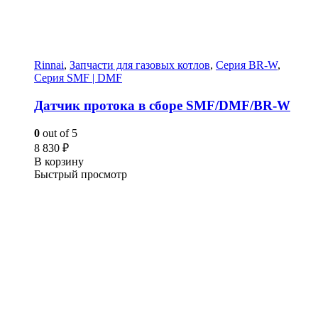
Rinnai
,
Запчасти для газовых котлов
,
Серия BR-W
,
Серия SMF | DMF
Датчик протока в сборе SMF/DMF/BR-W
0
out of 5
8 830
₽
В корзину
Быстрый просмотр