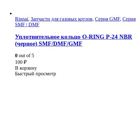
Rinnai
,
Запчасти для газовых котлов
,
Серия GMF
,
Серия
SMF | DMF
Уплотнительное кольцо O-RING P-24 NBR
(черное) SMF/DMF/GMF
0
out of 5
100
₽
В корзину
Быстрый просмотр