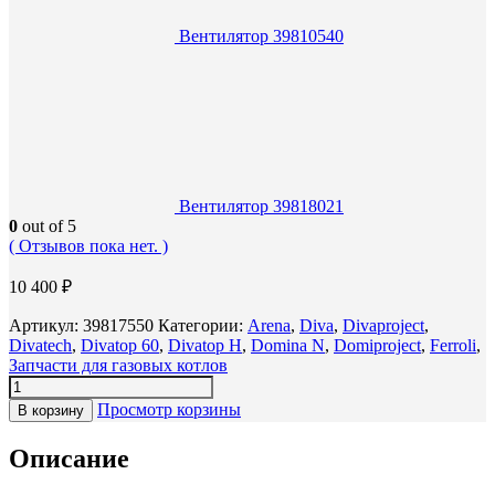
Вентилятор 39810540
Вентилятор 39818021
0
out of 5
( Отзывов пока нет. )
10 400
₽
Артикул:
39817550
Категории:
Arena
,
Diva
,
Divaproject
,
Divatech
,
Divatop 60
,
Divatop H
,
Domina N
,
Domiproject
,
Ferroli
,
Запчасти для газовых котлов
Просмотр корзины
В корзину
Описание