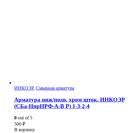
ИНКОЭР
,
Смывная арматура
Арматура ниж/подв, хром шток. ИНКОЭР
(СБа-НпрНРФ-А-В Р) 1-3-2-4
0
out of 5
500
₽
В корзину