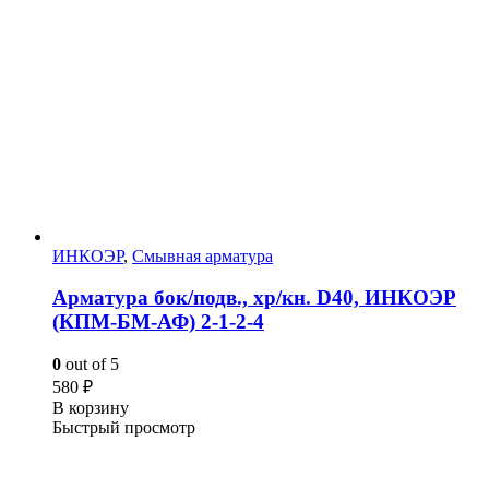
ИНКОЭР
,
Смывная арматура
Арматура бок/подв., хр/кн. D40, ИНКОЭР
(КПМ-БМ-АФ) 2-1-2-4
0
out of 5
580
₽
В корзину
Быстрый просмотр