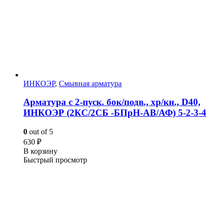
ИНКОЭР
,
Смывная арматура
Арматура с 2-пуск. бок/подв., хр/кн., D40,
ИНКОЭР (2КС/2СБ -БПрН-АВ/АФ) 5-2-3-4
0
out of 5
630
₽
В корзину
Быстрый просмотр