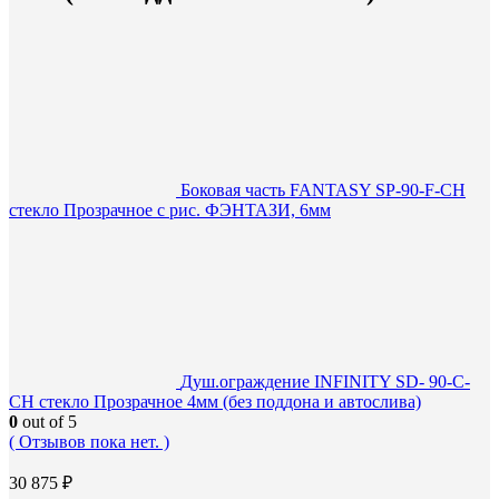
Боковая часть FANTASY SP-90-F-CH
стекло Прозрачное с рис. ФЭНТАЗИ, 6мм
Душ.ограждение INFINITY SD- 90-C-
CH стекло Прозрачное 4мм (без поддона и автослива)
0
out of 5
( Отзывов пока нет. )
30 875
₽