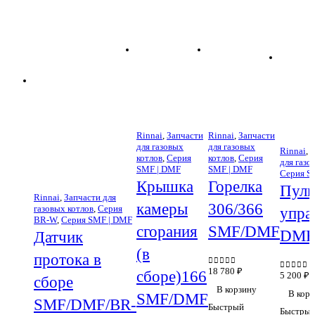
Rinnai
,
Запчасти
Rinnai
,
Запчасти
для газовых
для газовых
Rinnai
,
З
котлов
,
Серия
котлов
,
Серия
для газо
SMF | DMF
SMF | DMF
Серия S
Крышка
Горелка
Пуль
Rinnai
,
Запчасти для
камеры
306/366
газовых котлов
,
Серия
упра
BR-W
,
Серия SMF | DMF
сгорания
SMF/DMF
DMF
Датчик
(в
протока в
18 780
₽
сборе)166
0
out of 5
5 200
₽
0
out of
сборе
В корзину
В корз
SMF/DMF
SMF/DMF/BR-
Быстрый
Быстрый