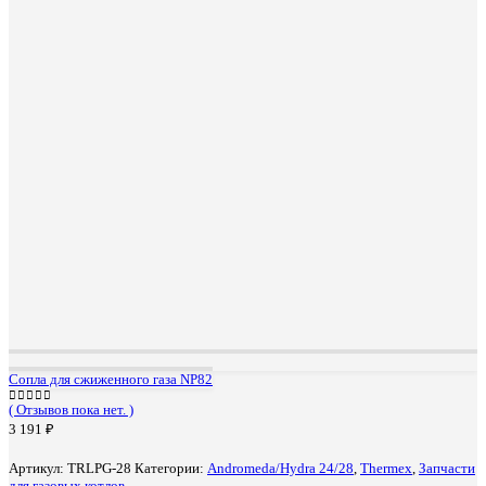
Сопла для сжиженного газа NP82
( Отзывов пока нет. )
0
out of 5
3 191
₽
Артикул:
TRLPG-28
Категории:
Andromeda/Hydra 24/28
,
Thermex
,
Запчасти
для газовых котлов