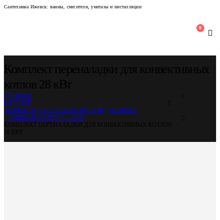
Сантехника Ижевск: ванны, смесители, унитазы и инсталляции
0
Комплект переналадки для конвективных
котлов 28 кВт
ГЛАВНАЯ
КАТАЛОГ
ЗАПЧАСТИ ДЛЯ ГАЗОВЫХ КОТЛОВ
,
THERMEX
,
ANDROMEDA/HYDRA 24/28
КОМПЛЕКТ ПЕРЕНАЛАДКИ ДЛЯ КОНВЕКТИВНЫХ КОТЛОВ
28 КВТ