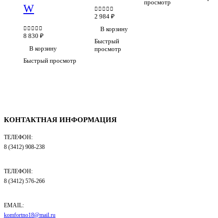
просмотр
W
2 984
₽
0
out of 5
В корзину
8 830
₽
0
out of 5
Быстрый
В корзину
просмотр
Быстрый просмотр
КОНТАКТНАЯ ИНФОРМАЦИЯ
ТЕЛЕФОН:
8 (3412) 908-238
ТЕЛЕФОН:
8 (3412) 576-266
EMAIL:
komfortno18@mail.ru