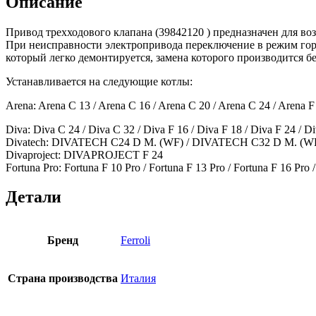
Описание
Привод трехходового клапана (39842120 ) предназначен для во
При неисправности электропривода переключение в режим гор
который легко демонтируется, замена которого производится б
Устанавливается на следующие котлы:
Arena: Arena C 13 / Arena C 16 / Arena C 20 / Arena C 24 / Arena F 
Diva: Diva C 24 / Diva C 32 / Diva F 16 / Diva F 18 / Diva F 24 / D
Divatech: DIVATECH C24 D M. (WF) / DIVATECH C32 D M. (W
Divaproject: DIVAPROJECT F 24
Fortuna Pro: Fortuna F 10 Pro / Fortuna F 13 Pro / Fortuna F 16 Pro /
Детали
Бренд
Ferroli
Страна производства
Италия