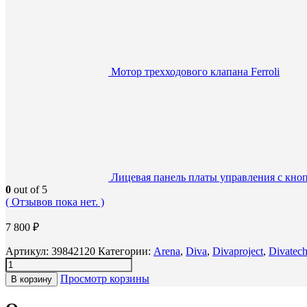
Мотор трехходового клапана Ferroli
Лицевая панель платы управления с кнопк
0
out of 5
( Отзывов пока нет. )
7 800
₽
Артикул:
39842120
Категории:
Arena
,
Diva
,
Divaproject
,
Divatec
Просмотр корзины
В корзину