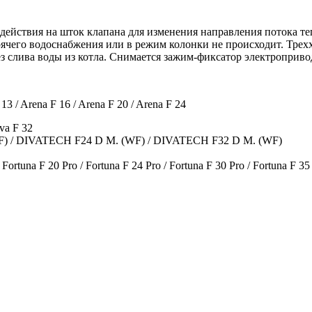
здействия на шток клапана для изменения направления потока т
ячего водоснабжения или в режим колонки не происходит. Трех
ез слива воды из котла. Снимается зажим-фиксатор электроприво
13 / Arena F 16 / Arena F 20 / Arena F 24
iva F 32
F) / DIVATECH F24 D M. (WF) / DIVATECH F32 D M. (WF)
 Fortuna F 20 Pro / Fortuna F 24 Pro / Fortuna F 30 Pro / Fortuna F 35