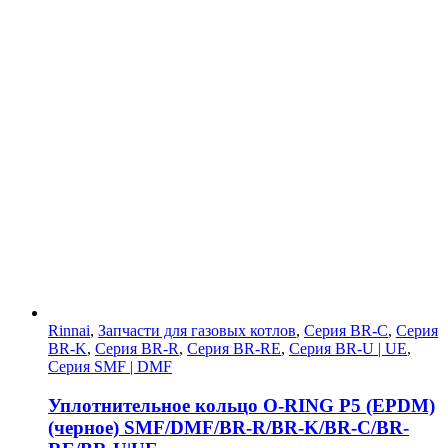
Rinnai
,
Запчасти для газовых котлов
,
Серия BR-C
,
Серия
BR-K
,
Серия BR-R
,
Серия BR-RE
,
Серия BR-U | UE
,
Серия SMF | DMF
Уплотнительное кольцо O-RING Р5 (EPDM)
(черное) SMF/DMF/BR-R/BR-K/BR-C/BR-