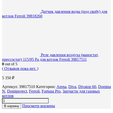
Датчик давления воды (под скобу) для
котлов Ferroli 39818260
Реле давления воздуха (маностат,
прессостат) 115/95 Pa для котлов Ferroli 39817511
0
out of 5
( Отзывов пока нет. )
5 350
₽
Артикул:
39817510
Категории:
Arena
,
Diva
,
Divatop 60
,
Domina
N
,
Domiproject
,
Ferroli
,
Fortuna Pro
,
Запчасти для газовых
котлов
Просмотр корзины
В корзину