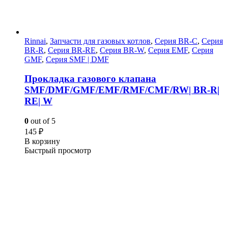
Rinnai
,
Запчасти для газовых котлов
,
Серия BR-C
,
Серия
BR-R
,
Серия BR-RE
,
Серия BR-W
,
Серия EMF
,
Серия
GMF
,
Серия SMF | DMF
Прокладка газового клапана
SMF/DMF/GMF/EMF/RMF/CMF/RW| BR-R|
RE| W
0
out of 5
145
₽
В корзину
Быстрый просмотр