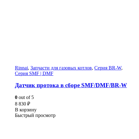
Rinnai
,
Запчасти для газовых котлов
,
Серия BR-W
,
Серия SMF | DMF
Датчик протока в сборе SMF/DMF/BR-W
0
out of 5
8 830
₽
В корзину
Быстрый просмотр